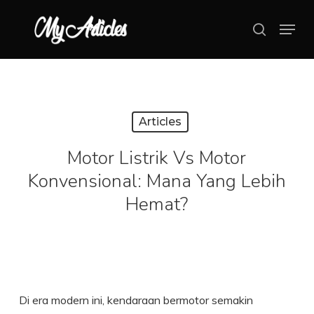
Skip
Menu
search
to
Close
main
Menu
content
Articles
Motor Listrik Vs Motor
Konvensional: Mana Yang Lebih
Hemat?
Di era modern ini, kendaraan bermotor semakin