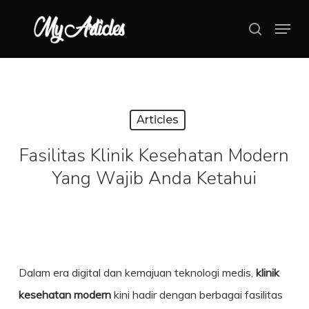
Skip
Menu
search
to
Close
main
Menu
content
Articles
Fasilitas Klinik Kesehatan Modern
Yang Wajib Anda Ketahui
Dalam era digital dan kemajuan teknologi medis,
klinik
kesehatan
modern
kini hadir dengan berbagai fasilitas